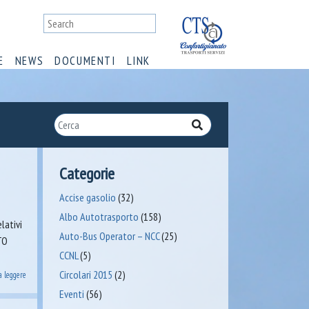
E
NEWS
DOCUMENTI
LINK
Categorie
Accise gasolio
(32)
Albo Autotrasporto
(158)
lativi
Auto-Bus Operator – NCC
(25)
TO
CCNL
(5)
Circolari 2015
(2)
a leggere
Eventi
(56)