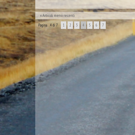
Articoli meno recenti
Pagina 4 di 7
1
2
3
4
5
6
7