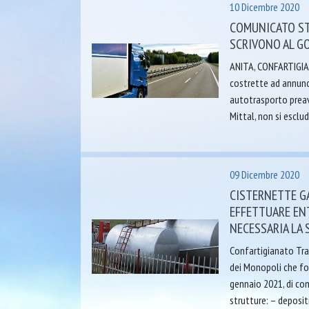
10 Dicembre 2020
COMUNICATO ST
SCRIVONO AL G
ANITA, CONFARTIGIAN
costrette ad annunci
autotrasporto preav
Mittal, non si esclud
09 Dicembre 2020
CISTERNETTE G
EFFETTUARE EN
NECESSARIA LA
Confartigianato Tra
dei Monopoli che for
gennaio 2021, di com
strutture: – depositi 