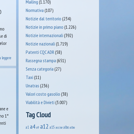
Mailing
(1.170)
Normativa
(107)
O
Notizie dal territorio
(234)
Notizie in primo piano
(1.226)
ono
Notizie internazionali
(392)
se di
elor
Notizie nazionali
(1.719)
Patenti CQC ADR
(58)
a leggere
Rassegna stampa
(651)
Senza categoria
(27)
Taxi
(11)
Unatras
(236)
Valori costo gasolio
(38)
Viabilità e Divieti
(3.007)
ane e
Tag Cloud
imo 1°
enti
a12
a4
a1
a15
albo
accise
albo
a9