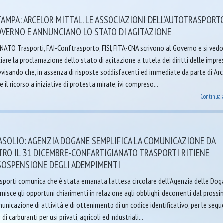
AMPA: ARCELOR MITTAL. LE ASSOCIAZIONI DELL’AUTOTRASPORT
OVERNO E ANNUNCIANO LO STATO DI AGITAZIONE
ATO Trasporti, FAI-Conftrasporto, FISI, FITA-CNA scrivono al Governo e si ved
are la proclamazione dello stato di agitazione a tutela dei diritti delle impre
visando che, in assenza di risposte soddisfacenti ed immediate da parte di Arc
e il ricorso a iniziative di protesta mirate, ivi compreso...
Continua 
ASOLIO: AGENZIA DOGANE SEMPLIFICA LA COMUNICAZIONE DA
TRO IL 31 DICEMBRE-CONFARTIGIANATO TRASPORTI RITIENE
 SOSPENSIONE DEGLI ADEMPIMENTI
sporti comunica che è stata emanata l’attesa circolare dell’Agenzia delle Dog
nisce gli opportuni chiarimenti in relazione agli obblighi, decorrenti dal pross
unicazione di attività e di ottenimento di un codice identificativo, per le segu
di carburanti per usi privati, agricoli ed industriali...