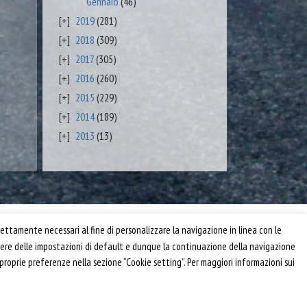
Gennaio
(46)
2019
(281)
2018
(309)
2017
(305)
2016
(260)
2015
(229)
2014
(189)
2013
(13)
Privacy e Cookie Policy
ettamente necessari al fine di personalizzare la navigazione in linea con le
Informativa
anere delle impostazioni di default e dunque la continuazione della navigazione
Riferimenti
 proprie preferenze nella sezione “Cookie setting”. Per maggiori informazioni sui
Powered by
Horace