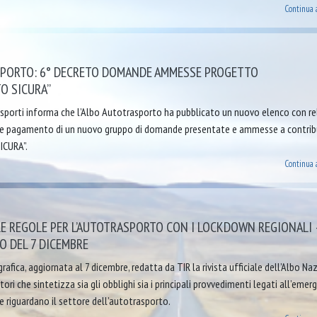
Continua 
PORTO: 6° DECRETO DOMANDE AMMESSE PROGETTO
O SICURA”
sporti informa che l’Albo Autotrasporto ha pubblicato un nuovo elenco con re
 e pagamento di un nuovo gruppo di domande presentate e ammesse a contri
CURA”.
Continua 
LE REGOLE PER L’AUTOTRASPORTO CON I LOCKDOWN REGIONALI 
 DEL 7 DICEMBRE
rafica, aggiornata al 7 dicembre, redatta da TIR la rivista ufficiale dell’Albo Na
ori che sintetizza sia gli obblighi sia i principali provvedimenti legati all’eme
he riguardano il settore dell’autotrasporto.