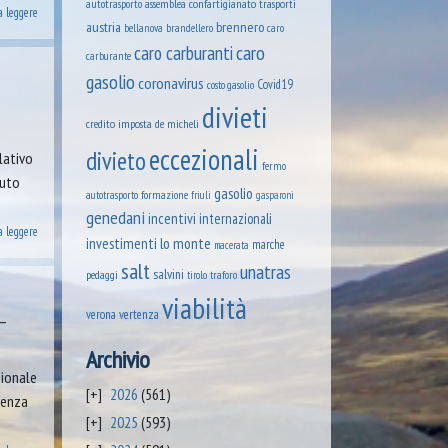
assemblea confartigianato trasporti
autotrasporto
a leggere
austria
brennero
brandellero
bellanova
caro
caro
caro carburanti
carburante
gasolio
coronavirus
Covid19
costo gasolio
divieti
credito imposta
de micheli
eccezionali
divieto
lativo
fermo
buto
gasolio
formazione
autotrasporto
friuli
gasparoni
genedani
incentivi
internazionali
a leggere
lo monte
investimenti
marche
macerata
salt
unatras
salvini
pedaggi
tirolo
traforo
viabilità
verona
vertenza
–
Archivio
zionale
2026
(561)
rgenza
2025
(593)