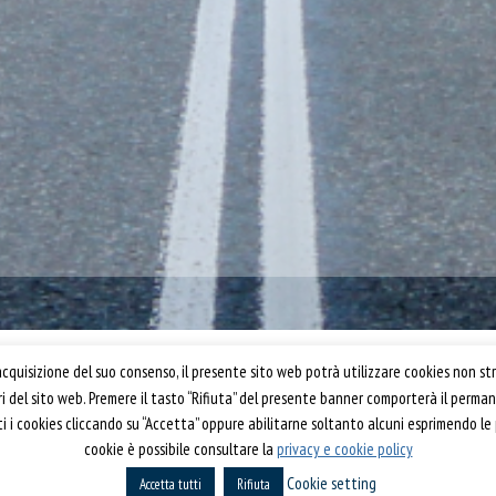
Confartigianato Trasporti
quisizione del suo consenso, il presente sito web potrà utilizzare cookies non str
ori del sito web. Premere il tasto “Rifiuta” del presente banner comporterà il perm
Via S. Giovanni in Laterano, 152 | 00184 Roma
utti i cookies cliccando su “Accetta” oppure abilitarne soltanto alcuni esprimendo le
T: 06 70374.275
cookie è possibile consultare la
privacy e cookie policy
rti 2019
trasporti@confartigianato.it
Cookie setting
Accetta tutti
confartigianatotrasporti@pec.it
Rifiuta