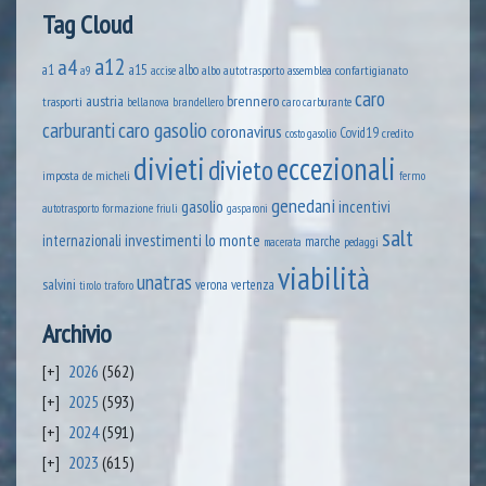
Tag Cloud
a12
a4
a1
a15
albo
assemblea confartigianato
accise
albo autotrasporto
a9
caro
austria
brennero
trasporti
brandellero
bellanova
caro carburante
caro gasolio
carburanti
coronavirus
Covid19
credito
costo gasolio
divieti
eccezionali
divieto
imposta
de micheli
fermo
genedani
gasolio
incentivi
formazione
autotrasporto
friuli
gasparoni
salt
lo monte
internazionali
investimenti
marche
pedaggi
macerata
viabilità
unatras
salvini
verona
vertenza
tirolo
traforo
Archivio
2026
(562)
2025
(593)
2024
(591)
2023
(615)