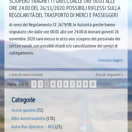
SCIOPERO TRAGHETTI GRECI, DALLE ORE 00.01 ALLE
ORE 24.00 DEL 26/11/2020. POSSIBILI RIFLESSI SULLA
REGOLARITÀ DEL TRASPORTO DI MERCI E PASSEGGERI
Ai sensi del Regolamento CE 2679/98, le Autorità greche hanno
segnalato che dalle ore 00.01 alle ore 24.00 di domani giovedì 26
novembre 2020 sarà messo in atto uno sciopero del personale dei
settori navali, con possibili ritardi e/o cancellazione dei servizi di
collegamento.
Continua a leggere
Articoli meno recenti
Articoli seguenti
Pagina 3 di 10
1
2
3
4
5
6
7
8
9
10
Categorie
Accise gasolio
(32)
Albo Autotrasporto
(158)
Auto-Bus Operator – NCC
(25)