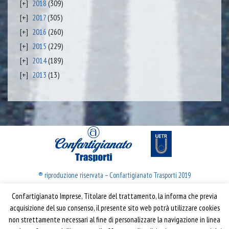
2018
(309)
2017
(305)
2016
(260)
2015
(229)
2014
(189)
2013
(13)
® riproduzione riservata – Confartigianato Trasporti 2019
Confartigianato Imprese, Titolare del trattamento, la informa che previa
Confartigianato Trasporti
acquisizione del suo consenso, il presente sito web potrà utilizzare cookies
non strettamente necessari al fine di personalizzare la navigazione in linea
Via S. Giovanni in Laterano, 152 | 00184 Roma