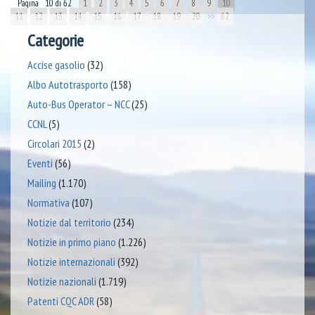
Pagina 10 di 62
1
2
3
4
5
6
7
8
9
10
11
12
13
14
15
16
17
18
19
20
>>
62
Categorie
Accise gasolio
(32)
Albo Autotrasporto
(158)
Auto-Bus Operator – NCC
(25)
CCNL
(5)
Circolari 2015
(2)
Eventi
(56)
Mailing
(1.170)
Normativa
(107)
Notizie dal territorio
(234)
Notizie in primo piano
(1.226)
Notizie internazionali
(392)
Notizie nazionali
(1.719)
Patenti CQC ADR
(58)