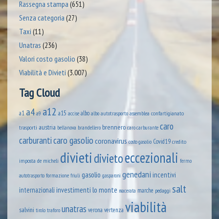
Rassegna stampa
(651)
Senza categoria
(27)
Taxi
(11)
Unatras
(236)
Valori costo gasolio
(38)
Viabilità e Divieti
(3.007)
Tag Cloud
a12
a4
a1
a15
albo
assemblea confartigianato
accise
albo autotrasporto
a9
caro
austria
brennero
trasporti
brandellero
bellanova
caro carburante
caro gasolio
carburanti
coronavirus
Covid19
credito
costo gasolio
divieti
eccezionali
divieto
imposta
de micheli
fermo
genedani
gasolio
incentivi
formazione
autotrasporto
friuli
gasparoni
salt
lo monte
internazionali
investimenti
marche
pedaggi
macerata
viabilità
unatras
salvini
verona
vertenza
tirolo
traforo