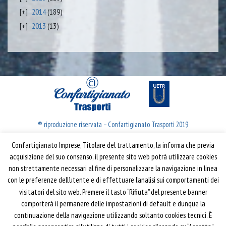
2014
(189)
2013
(13)
® riproduzione riservata – Confartigianato Trasporti 2019
Confartigianato Imprese, Titolare del trattamento, la informa che previa
Confartigianato Trasporti
acquisizione del suo consenso, il presente sito web potrà utilizzare cookies
non strettamente necessari al fine di personalizzare la navigazione in linea
Via S. Giovanni in Laterano, 152 | 00184 Roma
con le preferenze dell’utente e di effettuare l’analisi sui comportamenti dei
T: 06 70374.275
visitatori del sito web. Premere il tasto “Rifiuta” del presente banner
trasporti@confartigianato.it
comporterà il permanere delle impostazioni di default e dunque la
confartigianatotrasporti@pec.it
continuazione della navigazione utilizzando soltanto cookies tecnici. È