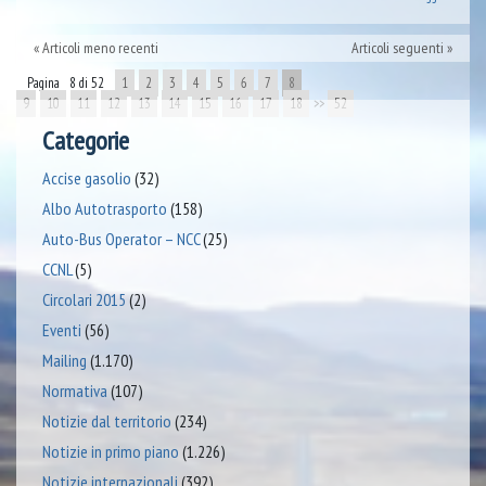
Articoli meno recenti
Articoli seguenti
Pagina 8 di 52
1
2
3
4
5
6
7
8
9
10
11
12
13
14
15
16
17
18
>>
52
Categorie
Accise gasolio
(32)
Albo Autotrasporto
(158)
Auto-Bus Operator – NCC
(25)
CCNL
(5)
Circolari 2015
(2)
Eventi
(56)
Mailing
(1.170)
Normativa
(107)
Notizie dal territorio
(234)
Notizie in primo piano
(1.226)
Notizie internazionali
(392)