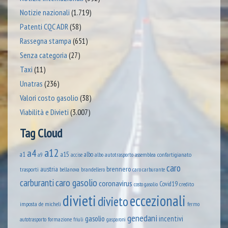
Notizie nazionali
(1.719)
Patenti CQC ADR
(58)
Rassegna stampa
(651)
Senza categoria
(27)
Taxi
(11)
Unatras
(236)
Valori costo gasolio
(38)
Viabilità e Divieti
(3.007)
Tag Cloud
a12
a4
a1
a15
albo
assemblea confartigianato
accise
albo autotrasporto
a9
caro
austria
brennero
trasporti
brandellero
bellanova
caro carburante
caro gasolio
carburanti
coronavirus
Covid19
credito
costo gasolio
divieti
eccezionali
divieto
imposta
de micheli
fermo
genedani
gasolio
incentivi
formazione
autotrasporto
friuli
gasparoni