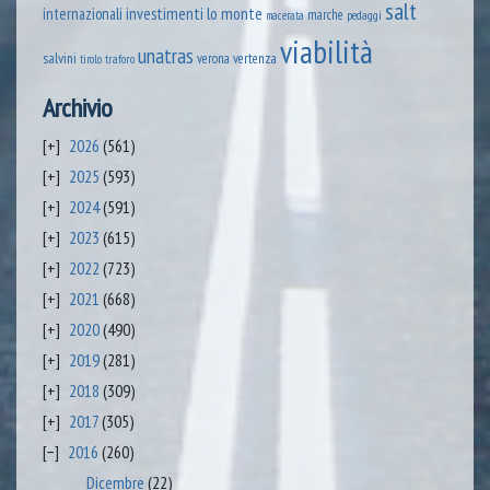
salt
lo monte
internazionali
investimenti
marche
pedaggi
macerata
viabilità
unatras
salvini
verona
vertenza
tirolo
traforo
Archivio
2026
(561)
2025
(593)
2024
(591)
2023
(615)
2022
(723)
2021
(668)
2020
(490)
2019
(281)
2018
(309)
2017
(305)
2016
(260)
Dicembre
(22)