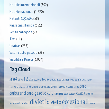
Notizie internazionali
(392)
Notizie nazionali
(1.720)
Patenti CQC ADR
(58)
Rassegna stampa
(651)
Senza categoria
(27)
Taxi
(11)
Unatras
(236)
Valori costo gasolio
(38)
Viabilità e Divieti
(3.007)
Tag Cloud
a12
a4
a1
a15
albo
assemblea confartigianato
accise
albo autotrasporto
a9
caro
austria
brennero
trasporti
brandellero
bellanova
caro carburante
caro gasolio
carburanti
coronavirus
Covid19
credito
costo gasolio
divieti
eccezionali
divieto
imposta
de micheli
fermo