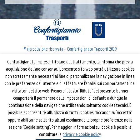
® riproduzione riservata – Confartigianato Trasporti 2019
Confartigianato Imprese, Titolare del trattamento, la informa che previa
Confartigianato Trasporti
acquisizione del suo consenso, il presente sito web potrà utilizzare cookies
non strettamente necessari al fine di personalizzare la navigazione in linea
Via S. Giovanni in Laterano, 152 | 00184 Roma
con le preferenze dell’utente e di effettuare l’analisi sui comportamenti dei
T: 06 70374.275
visitatori del sito web. Premere il tasto “Rifiuta” del presente banner
trasporti@confartigianato.it
comporterà il permanere delle impostazioni di default e dunque la
confartigianatotrasporti@pec.it
continuazione della navigazione utilizzando soltanto cookies tecnici. È
possibile acconsentire all’utilizzo di tutti i cookies cliccando su “Accetta”
oppure abilitarne soltanto alcuni esprimendo le proprie preferenze nella
Privacy e Cookie Policy
Informativa
sezione “Cookie setting”. Per maggiori informazioni sui cookie è possibile
Riferimenti
consultare la
privacy e cookie policy