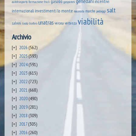
genedani
gasolio
incentivi
formazione
autotrasporto
friuli
gasparoni
salt
lo monte
internazionali
investimenti
marche
pedaggi
macerata
viabilità
unatras
salvini
verona
vertenza
tirolo
traforo
Archivio
2026
(562)
2025
(593)
2024
(591)
2023
(615)
2022
(723)
2021
(668)
2020
(490)
2019
(281)
2018
(309)
2017
(305)
2016
(260)