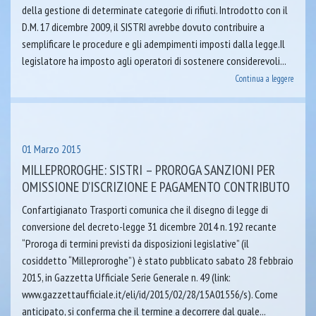
della gestione di determinate categorie di rifiuti. Introdotto con il
D.M. 17 dicembre 2009, il SISTRI avrebbe dovuto contribuire a
semplificare le procedure e gli adempimenti imposti dalla legge.Il
legislatore ha imposto agli operatori di sostenere considerevoli...
Continua a leggere
01 Marzo 2015
MILLEPROROGHE: SISTRI – PROROGA SANZIONI PER
OMISSIONE D’ISCRIZIONE E PAGAMENTO CONTRIBUTO
Confartigianato Trasporti comunica che il disegno di legge di
conversione del decreto-legge 31 dicembre 2014 n. 192 recante
“Proroga di termini previsti da disposizioni legislative” (il
cosiddetto “Milleproroghe”) è stato pubblicato sabato 28 febbraio
2015, in Gazzetta Ufficiale Serie Generale n. 49 (link:
www.gazzettaufficiale.it/eli/id/2015/02/28/15A01556/s). Come
anticipato, si conferma che il termine a decorrere dal quale...