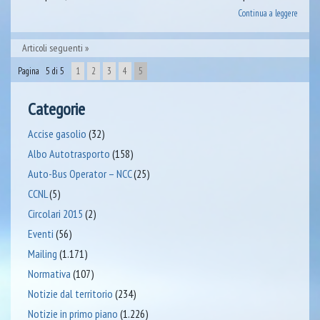
Continua a leggere
Articoli seguenti
Pagina 5 di 5
1
2
3
4
5
Categorie
Accise gasolio
(32)
Albo Autotrasporto
(158)
Auto-Bus Operator – NCC
(25)
CCNL
(5)
Circolari 2015
(2)
Eventi
(56)
Mailing
(1.171)
Normativa
(107)
Notizie dal territorio
(234)
Notizie in primo piano
(1.226)