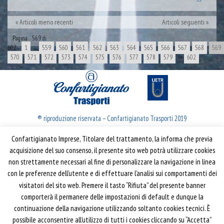
Articoli meno recenti
Articoli seguenti
Pagina 569 di
602
1
←
559
560
561
562
563
564
565
566
567
568
569
570
571
572
573
574
575
576
577
578
579
>>
602
® riproduzione riservata – Confartigianato Trasporti 2019
Confartigianato Imprese, Titolare del trattamento, la informa che previa
Confartigianato Trasporti
acquisizione del suo consenso, il presente sito web potrà utilizzare cookies
non strettamente necessari al fine di personalizzare la navigazione in linea
Via S. Giovanni in Laterano, 152 | 00184 Roma
con le preferenze dell’utente e di effettuare l’analisi sui comportamenti dei
T: 06 70374.275
visitatori del sito web. Premere il tasto “Rifiuta” del presente banner
trasporti@confartigianato.it
comporterà il permanere delle impostazioni di default e dunque la
confartigianatotrasporti@pec.it
continuazione della navigazione utilizzando soltanto cookies tecnici. È
possibile acconsentire all’utilizzo di tutti i cookies cliccando su “Accetta”