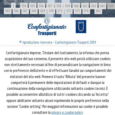
Pagina 564 di
602
1
←
554
555
556
557
558
559
560
561
562
563
564
565
566
567
568
569
570
571
572
573
574
>>
602
® riproduzione riservata – Confartigianato Trasporti 2019
Confartigianato Imprese, Titolare del trattamento, la informa che previa
Confartigianato Trasporti
acquisizione del suo consenso, il presente sito web potrà utilizzare cookies
non strettamente necessari al fine di personalizzare la navigazione in linea
Via S. Giovanni in Laterano, 152 | 00184 Roma
con le preferenze dell’utente e di effettuare l’analisi sui comportamenti dei
T: 06 70374.275
visitatori del sito web. Premere il tasto “Rifiuta” del presente banner
trasporti@confartigianato.it
comporterà il permanere delle impostazioni di default e dunque la
confartigianatotrasporti@pec.it
continuazione della navigazione utilizzando soltanto cookies tecnici. È
possibile acconsentire all’utilizzo di tutti i cookies cliccando su “Accetta”
oppure abilitarne soltanto alcuni esprimendo le proprie preferenze nella
Privacy e Cookie Policy
Informativa
sezione “Cookie setting”. Per maggiori informazioni sui cookie è possibile
Riferimenti
consultare la
privacy e cookie policy