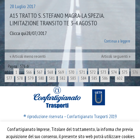
28 Luglio 2017
A15 TRATTO S. STEFANO MAGRA-LA SPEZIA.
LIMITAZIONE TRANSITO TE 3-4 AGOSTO
Clicca qui28/07/2017
Continua a leggere
Articoli meno recenti
Articoli seguenti
Pagina 576 di
602
1
←
566
567
568
569
570
571
572
573
574
575
576
577
578
579
580
581
582
583
584
585
586
>>
602
® riproduzione riservata – Confartigianato Trasporti 2019
Confartigianato Imprese, Titolare del trattamento, la informa che previa
Confartigianato Trasporti
acquisizione del suo consenso, il presente sito web potrà utilizzare cookies