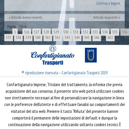
Continua a leggere
Articoli meno recenti
Articoli seguenti
Pagina 536 di
602
1
←
526
527
528
529
530
531
532
533
534
535
536
537
538
539
540
541
542
543
544
545
546
>>
602
® riproduzione riservata – Confartigianato Trasporti 2019
Confartigianato Imprese, Titolare del trattamento, la informa che previa
Confartigianato Trasporti
acquisizione del suo consenso, il presente sito web potrà utilizzare cookies
non strettamente necessari al fine di personalizzare la navigazione in linea
Via S. Giovanni in Laterano, 152 | 00184 Roma
con le preferenze dell’utente e di effettuare l’analisi sui comportamenti dei
T: 06 70374.275
visitatori del sito web. Premere il tasto “Rifiuta” del presente banner
trasporti@confartigianato.it
comporterà il permanere delle impostazioni di default e dunque la
confartigianatotrasporti@pec.it
continuazione della navigazione utilizzando soltanto cookies tecnici. È