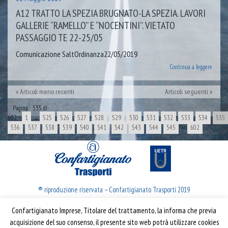
A12 TRATTO LA SPEZIA BRUGNATO-LA SPEZIA. LAVORI
GALLERIE “RAMELLO” E “NOCENTINI”. VIETATO
PASSAGGIO TE 22-25/05
Comunicazione SaltOrdinanza22/05/2019
Continua a leggere
Articoli meno recenti
Articoli seguenti
Pagina 535 di
602
1
←
525
526
527
528
529
530
531
532
533
534
535
536
537
538
539
540
541
542
543
544
545
>>
602
® riproduzione riservata – Confartigianato Trasporti 2019
Confartigianato Imprese, Titolare del trattamento, la informa che previa
Confartigianato Trasporti
acquisizione del suo consenso, il presente sito web potrà utilizzare cookies