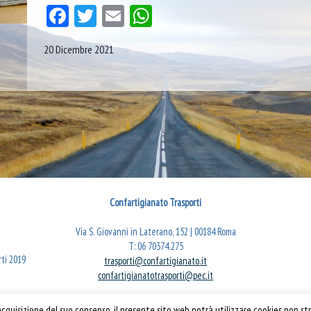
Facebook
Twitter
Email
WhatsApp
20 Dicembre 2021
Confartigianato Trasporti
Via S. Giovanni in Laterano, 152 | 00184 Roma
T: 06 70374.275
rti 2019
trasporti@confartigianato.it
confartigianatotrasporti@pec.it
quisizione del suo consenso, il presente sito web potrà utilizzare cookies non str