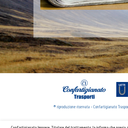
® riproduzione riservata – Confartigianato Traspo
Confartigianato Imprese, Titolare del trattamento, la informa che previa ac