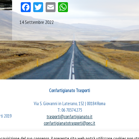
Facebook
Twitter
Email
WhatsApp
14 Settembre 2022
Confartigianato Trasporti
Via S. Giovanni in Laterano, 152 | 00184 Roma
T: 06 70374.275
rti 2019
trasporti@confartigianato.it
confartigianatotrasporti@pec.it
quisizione del suo consenso, il presente sito web potrà utilizzare cookies non str