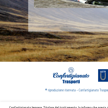
® riproduzione riservata – Confartigianato Traspo
Confartigianato Imprese, Titolare del trattamento, la informa che previa ac