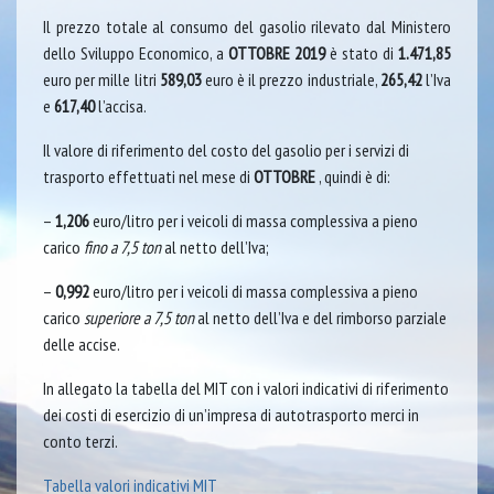
Il prezzo totale al consumo del gasolio rilevato dal Ministero
dello Sviluppo Economico, a
OTTOBRE
2019
è stato di
1.471,85
euro per mille litri
589,03
euro è il prezzo industriale,
265,42
l’Iva
e
617,40
l’accisa.
Il valore di riferimento del costo del gasolio per i servizi di
trasporto effettuati nel mese di
OTTOBRE
, quindi è di:
–
1,206
euro/litro per i veicoli di massa complessiva a pieno
carico
fino a 7,5 ton
al netto dell’Iva;
–
0,992
euro/litro per i veicoli di massa complessiva a pieno
carico
superiore a 7,5 ton
al netto dell’Iva e del rimborso parziale
delle accise.
In allegato la tabella del MIT con i valori indicativi di riferimento
dei costi di esercizio di un’impresa di autotrasporto merci in
conto terzi.
Tabella valori indicativi MIT