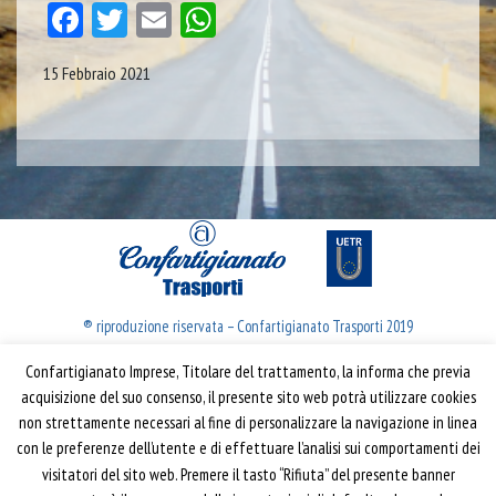
Facebook
Twitter
Email
WhatsApp
15 Febbraio 2021
® riproduzione riservata – Confartigianato Trasporti 2019
Confartigianato Imprese, Titolare del trattamento, la informa che previa
Confartigianato Trasporti
acquisizione del suo consenso, il presente sito web potrà utilizzare cookies
non strettamente necessari al fine di personalizzare la navigazione in linea
Via S. Giovanni in Laterano, 152 | 00184 Roma
con le preferenze dell’utente e di effettuare l’analisi sui comportamenti dei
T: 06 70374.275
visitatori del sito web. Premere il tasto “Rifiuta” del presente banner
trasporti@confartigianato.it