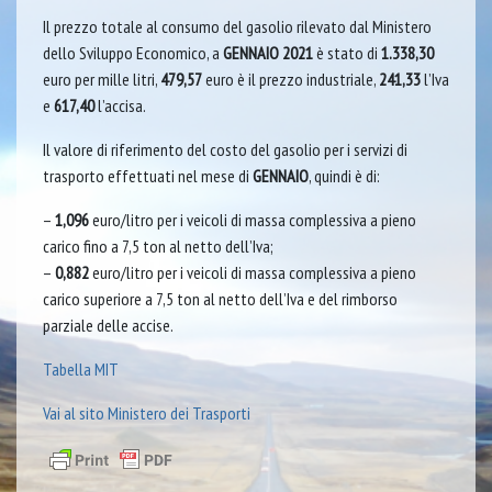
Il prezzo totale al consumo del gasolio rilevato dal Ministero
dello Sviluppo Economico, a
GENNAIO 2021
è stato di
1.338,30
euro per mille litri,
479,57
euro è il prezzo industriale,
241,33
l’Iva
e
617,40
l’accisa.
Il valore di riferimento del costo del gasolio per i servizi di
trasporto effettuati nel mese di
GENNAIO
, quindi è di:
–
1,096
euro/litro per i veicoli di massa complessiva a pieno
carico fino a 7,5 ton al netto dell’Iva;
–
0,882
euro/litro per i veicoli di massa complessiva a pieno
carico superiore a 7,5 ton al netto dell’Iva e del rimborso
parziale delle accise.
Tabella MIT
Vai al sito Ministero dei Trasporti