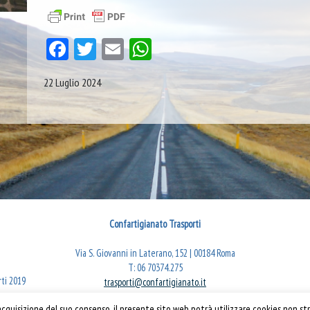
Facebook
Twitter
Email
WhatsApp
22 Luglio 2024
Confartigianato Trasporti
Via S. Giovanni in Laterano, 152 | 00184 Roma
T: 06 70374.275
rti 2019
trasporti@confartigianato.it
confartigianatotrasporti@pec.it
quisizione del suo consenso, il presente sito web potrà utilizzare cookies non str