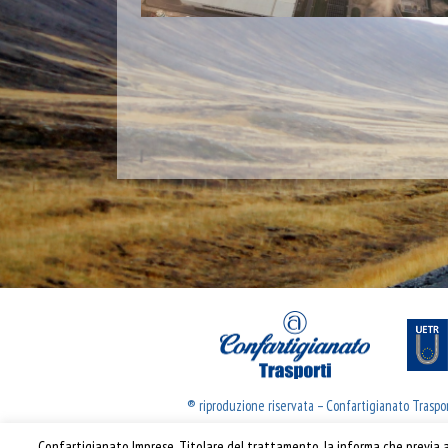
® riproduzione riservata – Confartigianato Traspo
Confartigianato Imprese, Titolare del trattamento, la informa che previa ac