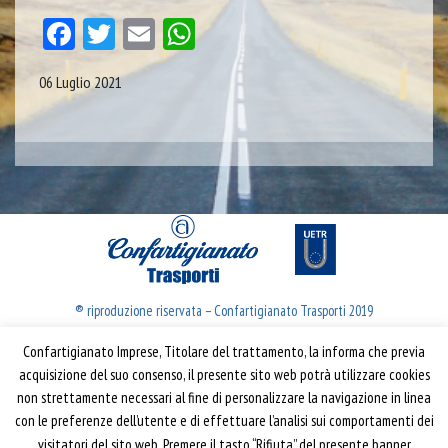
Facebook
Twitter
Email
WhatsApp
06 Luglio 2021
® riproduzione riservata – Confartigianato Trasporti 2019
Confartigianato Imprese, Titolare del trattamento, la informa che previa
Confartigianato Trasporti
acquisizione del suo consenso, il presente sito web potrà utilizzare cookies
non strettamente necessari al fine di personalizzare la navigazione in linea
Via S. Giovanni in Laterano, 152 | 00184 Roma
con le preferenze dell’utente e di effettuare l’analisi sui comportamenti dei
T: 06 70374.275
visitatori del sito web. Premere il tasto “Rifiuta” del presente banner