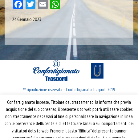
Facebook
Twitter
Email
WhatsApp
24 Gennaio 2023
® riproduzione riservata – Confartigianato Trasporti 2019
Confartigianato Imprese, Titolare del trattamento, la informa che previa
Confartigianato Trasporti
acquisizione del suo consenso, il presente sito web potrà utilizzare cookies
non strettamente necessari al fine di personalizzare la navigazione in linea
Via S. Giovanni in Laterano, 152 | 00184 Roma
con le preferenze dell’utente e di effettuare l’analisi sui comportamenti dei
T: 06 70374.275
visitatori del sito web. Premere il tasto “Rifiuta” del presente banner
trasporti@confartigianato.it
comporterà il permanere delle impostazioni di default e dunque la