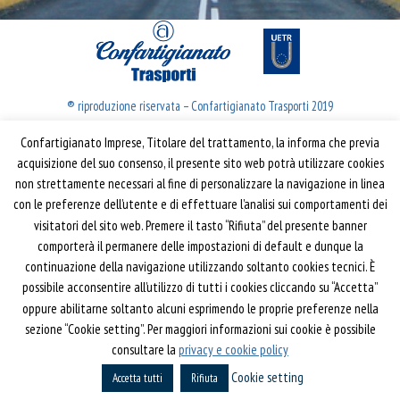
® riproduzione riservata – Confartigianato Trasporti 2019
Confartigianato Imprese, Titolare del trattamento, la informa che previa
Confartigianato Trasporti
acquisizione del suo consenso, il presente sito web potrà utilizzare cookies
non strettamente necessari al fine di personalizzare la navigazione in linea
Via S. Giovanni in Laterano, 152 | 00184 Roma
con le preferenze dell’utente e di effettuare l’analisi sui comportamenti dei
T: 06 70374.275
visitatori del sito web. Premere il tasto “Rifiuta” del presente banner
trasporti@confartigianato.it
comporterà il permanere delle impostazioni di default e dunque la
confartigianatotrasporti@pec.it
continuazione della navigazione utilizzando soltanto cookies tecnici. È
possibile acconsentire all’utilizzo di tutti i cookies cliccando su “Accetta”
oppure abilitarne soltanto alcuni esprimendo le proprie preferenze nella
Privacy e Cookie Policy
Informativa
sezione “Cookie setting”. Per maggiori informazioni sui cookie è possibile
Riferimenti
consultare la
privacy e cookie policy
Cookie setting
Powered by
Horace
Accetta tutti
Rifiuta