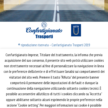
® riproduzione riservata – Confartigianato Trasporti 2019
Confartigianato Imprese, Titolare del trattamento, la informa che previa
Confartigianato Trasporti
acquisizione del suo consenso, il presente sito web potrà utilizzare cookies
non strettamente necessari al fine di personalizzare la navigazione in linea
Via S. Giovanni in Laterano, 152 | 00184 Roma
con le preferenze dell’utente e di effettuare l’analisi sui comportamenti dei
T: 06 70374.275
visitatori del sito web. Premere il tasto “Rifiuta” del presente banner
trasporti@confartigianato.it
comporterà il permanere delle impostazioni di default e dunque la
confartigianatotrasporti@pec.it
continuazione della navigazione utilizzando soltanto cookies tecnici. È
possibile acconsentire all’utilizzo di tutti i cookies cliccando su “Accetta”
oppure abilitarne soltanto alcuni esprimendo le proprie preferenze nella
Privacy e Cookie Policy
Informativa
sezione “Cookie setting”. Per maggiori informazioni sui cookie è possibile