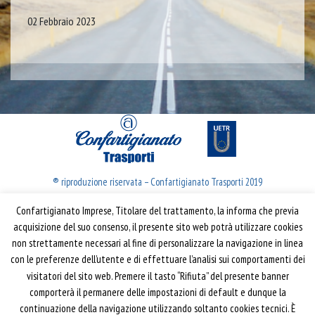
02 Febbraio 2023
® riproduzione riservata – Confartigianato Trasporti 2019
Confartigianato Imprese, Titolare del trattamento, la informa che previa
Confartigianato Trasporti
acquisizione del suo consenso, il presente sito web potrà utilizzare cookies
non strettamente necessari al fine di personalizzare la navigazione in linea
Via S. Giovanni in Laterano, 152 | 00184 Roma
con le preferenze dell’utente e di effettuare l’analisi sui comportamenti dei
T: 06 70374.275
visitatori del sito web. Premere il tasto “Rifiuta” del presente banner
trasporti@confartigianato.it
comporterà il permanere delle impostazioni di default e dunque la
confartigianatotrasporti@pec.it
continuazione della navigazione utilizzando soltanto cookies tecnici. È