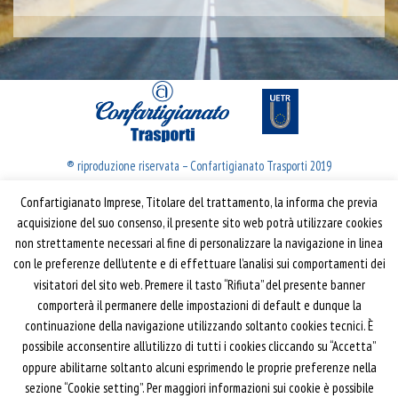
® riproduzione riservata – Confartigianato Trasporti 2019
Confartigianato Imprese, Titolare del trattamento, la informa che previa
Confartigianato Trasporti
acquisizione del suo consenso, il presente sito web potrà utilizzare cookies
non strettamente necessari al fine di personalizzare la navigazione in linea
Via S. Giovanni in Laterano, 152 | 00184 Roma
con le preferenze dell’utente e di effettuare l’analisi sui comportamenti dei
T: 06 70374.275
visitatori del sito web. Premere il tasto “Rifiuta” del presente banner
trasporti@confartigianato.it
comporterà il permanere delle impostazioni di default e dunque la
confartigianatotrasporti@pec.it
continuazione della navigazione utilizzando soltanto cookies tecnici. È
possibile acconsentire all’utilizzo di tutti i cookies cliccando su “Accetta”
oppure abilitarne soltanto alcuni esprimendo le proprie preferenze nella
Privacy e Cookie Policy
Informativa
sezione “Cookie setting”. Per maggiori informazioni sui cookie è possibile