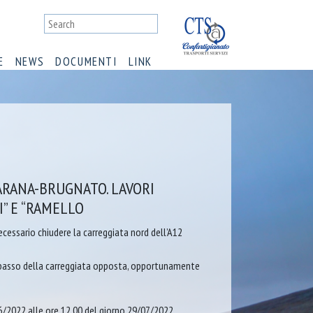
E
NEWS
DOCUMENTI
LINK
ARANA-BRUGNATO. LAVORI
I” E “RAMELLO
ecessario chiudere la carreggiata nord dell’A12
sorpasso della carreggiata opposta, opportunamente
06/2022 alle ore 12.00 del giorno 29/07/2022.