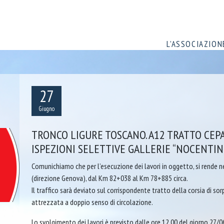
L’ASSOCIAZION
27
Giugno
TRONCO LIGURE TOSCANO. A12 TRATTO CEP
ISPEZIONI SELETTIVE GALLERIE “NOCENTIN
Comunichiamo che per l’esecuzione dei lavori in oggetto, si rende n
(direzione Genova), dal Km 82+038 al Km 78+885 circa.
Il traffico sarà deviato sul corrispondente tratto della corsia di 
attrezzata a doppio senso di circolazione.
Lo svolgimento dei lavori è previsto dalle ore 12.00 del giorno 27/