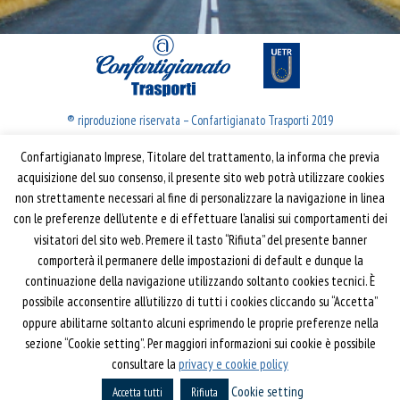
® riproduzione riservata – Confartigianato Trasporti 2019
Confartigianato Imprese, Titolare del trattamento, la informa che previa
Confartigianato Trasporti
acquisizione del suo consenso, il presente sito web potrà utilizzare cookies
non strettamente necessari al fine di personalizzare la navigazione in linea
Via S. Giovanni in Laterano, 152 | 00184 Roma
con le preferenze dell’utente e di effettuare l’analisi sui comportamenti dei
T: 06 70374.275
visitatori del sito web. Premere il tasto “Rifiuta” del presente banner
trasporti@confartigianato.it
comporterà il permanere delle impostazioni di default e dunque la
confartigianatotrasporti@pec.it
continuazione della navigazione utilizzando soltanto cookies tecnici. È
possibile acconsentire all’utilizzo di tutti i cookies cliccando su “Accetta”
oppure abilitarne soltanto alcuni esprimendo le proprie preferenze nella
Privacy e Cookie Policy
Informativa
sezione “Cookie setting”. Per maggiori informazioni sui cookie è possibile
Riferimenti
consultare la
privacy e cookie policy
Cookie setting
Powered by
Horace
Accetta tutti
Rifiuta