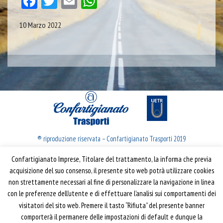
Facebook
Twitter
Email
WhatsApp
10 Marzo 2022
® riproduzione riservata – Confartigianato Trasporti 2019
Confartigianato Imprese, Titolare del trattamento, la informa che previa
Confartigianato Trasporti
acquisizione del suo consenso, il presente sito web potrà utilizzare cookies
non strettamente necessari al fine di personalizzare la navigazione in linea
Via S. Giovanni in Laterano, 152 | 00184 Roma
con le preferenze dell’utente e di effettuare l’analisi sui comportamenti dei
T: 06 70374.275
visitatori del sito web. Premere il tasto “Rifiuta” del presente banner
trasporti@confartigianato.it
comporterà il permanere delle impostazioni di default e dunque la
confartigianatotrasporti@pec.it