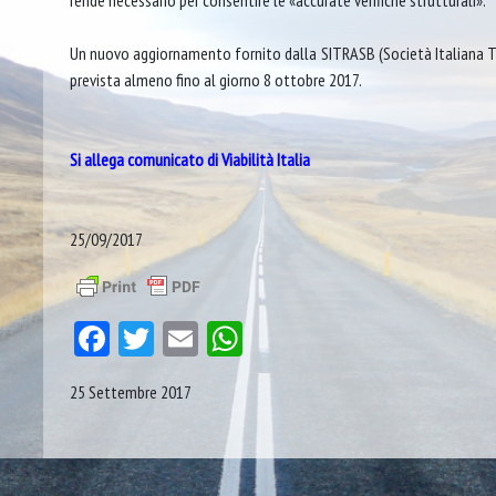
rende necessario per consentire le «accurate verifiche strutturali».
Un nuovo aggiornamento fornito dalla SITRASB (Società Italiana Tr
prevista almeno fino al giorno 8 ottobre 2017.
Si allega comunicato di Viabilità Italia
25/09/2017
Facebook
Twitter
Email
WhatsApp
25 Settembre 2017