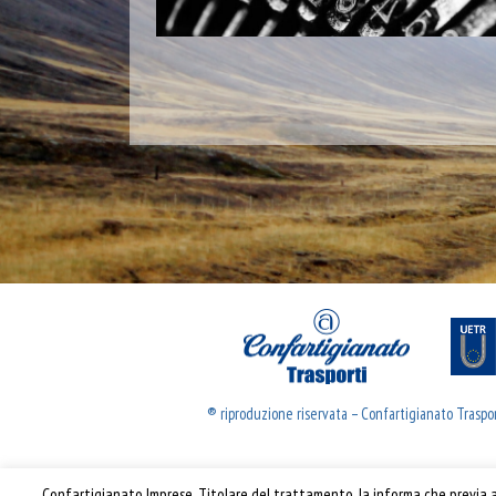
® riproduzione riservata – Confartigianato Traspo
Confartigianato Imprese, Titolare del trattamento, la informa che previa ac