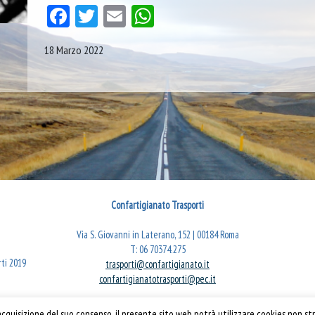
Facebook
Twitter
Email
WhatsApp
18 Marzo 2022
Confartigianato Trasporti
Via S. Giovanni in Laterano, 152 | 00184 Roma
T: 06 70374.275
rti 2019
trasporti@confartigianato.it
confartigianatotrasporti@pec.it
quisizione del suo consenso, il presente sito web potrà utilizzare cookies non str