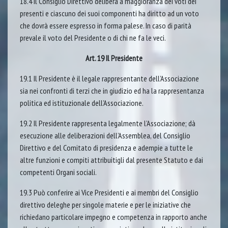
18.4 Il Consiglio Direttivo delibera a maggioranza dei voti dei
presenti e ciascuno dei suoi componenti ha diritto ad un voto
che dovrà essere espresso in forma palese. In caso di parità
prevale il voto del Presidente o di chi ne fa le veci.
Art. 19 Il Presidente
19.1 Il Presidente è il legale rappresentante dell’Associazione
sia nei confronti di terzi che in giudizio ed ha la rappresentanza
politica ed istituzionale dell’Associazione.
19.2 Il Presidente rappresenta legalmente l’Associazione; dà
esecuzione alle deliberazioni dell’Assemblea, del Consiglio
Direttivo e del Comitato di presidenza e adempie a tutte le
altre funzioni e compiti attribuitigli dal presente Statuto e dai
competenti Organi sociali.
19.3 Può conferire ai Vice Presidenti e ai membri del Consiglio
direttivo deleghe per singole materie e per le iniziative che
richiedano particolare impegno e competenza in rapporto anche