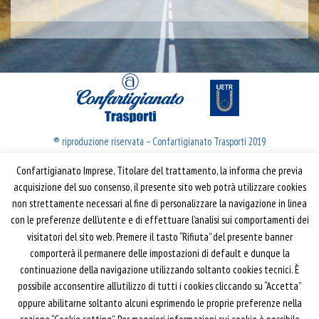
® riproduzione riservata – Confartigianato Trasporti 2019
Confartigianato Imprese, Titolare del trattamento, la informa che previa
Confartigianato Trasporti
acquisizione del suo consenso, il presente sito web potrà utilizzare cookies
non strettamente necessari al fine di personalizzare la navigazione in linea
Via S. Giovanni in Laterano, 152 | 00184 Roma
con le preferenze dell’utente e di effettuare l’analisi sui comportamenti dei
T: 06 70374.275
visitatori del sito web. Premere il tasto “Rifiuta” del presente banner
trasporti@confartigianato.it
comporterà il permanere delle impostazioni di default e dunque la
confartigianatotrasporti@pec.it
continuazione della navigazione utilizzando soltanto cookies tecnici. È
possibile acconsentire all’utilizzo di tutti i cookies cliccando su “Accetta”
oppure abilitarne soltanto alcuni esprimendo le proprie preferenze nella
Privacy e Cookie Policy
Informativa