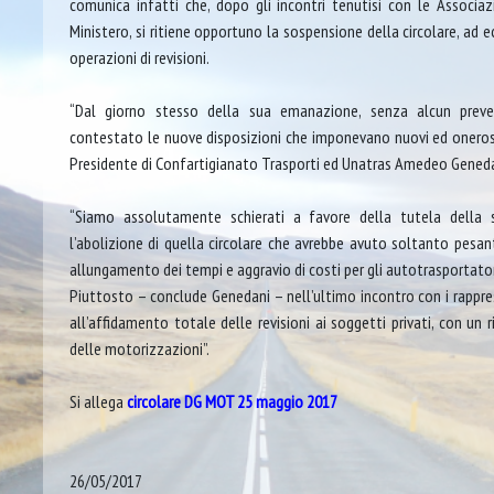
comunica infatti che, dopo gli incontri tenutisi con le Associa
Ministero, si ritiene opportuno la sospensione della circolare, ad 
operazioni di revisioni.
“Dal giorno stesso della sua emanazione, senza alcun preve
contestato le nuove disposizioni che imponevano nuovi ed onerosi 
Presidente di Confartigianato Trasporti ed Unatras Amedeo Geneda
“Siamo assolutamente schierati a favore della tutela della 
l’abolizione di quella circolare che avrebbe avuto soltanto pesanti
allungamento dei tempi e aggravio di costi per gli autotrasportator
Piuttosto – conclude Genedani – nell’ultimo incontro con i rappr
all’affidamento totale delle revisioni ai soggetti privati, con un
delle motorizzazioni”.
Si allega
circolare DG MOT 25 maggio 2017
26/05/2017