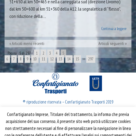
51+650 al km 50+465 e nella carreggiata sud (direzione Livorno)
dal km 50+600 al km 51+360 della A12, la segnaletica di “flesso”,
con riduzione della…
Continua a leggere
Articoli meno recenti
Articoli seguenti
Pagina 5 di 297
1
2
3
4
5
6
7
8
9
10
11
12
13
14
15
>>
297
® riproduzione riservata – Confartigianato Trasporti 2019
Confartigianato Imprese, Titolare del trattamento, la informa che previa
Confartigianato Trasporti
acquisizione del suo consenso, il presente sito web potrà utilizzare cookies
non strettamente necessari al fine di personalizzare la navigazione in linea
Via S. Giovanni in Laterano, 152 | 00184 Roma
con le preferenze dell’utente e di effettuare l’analisi sui comportamenti dei