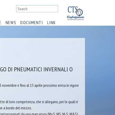
E
NEWS
DOCUMENTI
LINK
GO DI PNEUMATICI INVERNALI O
15 novembre e fino al 15 aprile prossimo entra in vigore
tte di loro competenza, che si allegano, per le quali è
ene a bordo del mezzo.
o contrassegnati da una marcatura (M+S; MS; M-S; M&S)