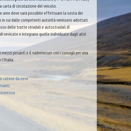
 carta di circolazione del veicolo.
te aree dove sarà possibile effettuare la sosta dei
o in cui dalle competenti autorità venissero adottati
so delle tratte stradali e autostradali di
i nevicate e integrano quelle individuate dagli altri
ei mezzi pesanti e il vademecum con i consigli per una
l’Italia.
e
i o catene da neve
esanti
 sicurezza