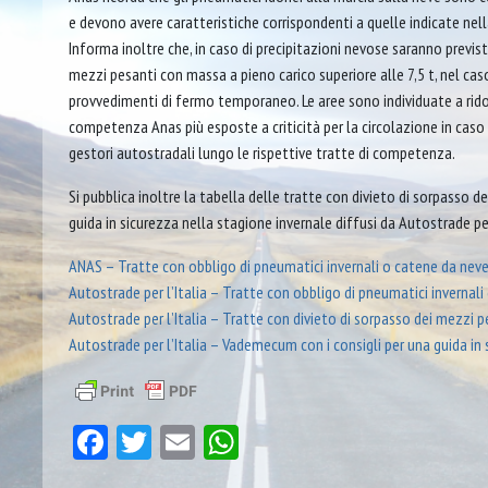
e devono avere caratteristiche corrispondenti a quelle indicate nella
Informa inoltre che, in caso di precipitazioni nevose saranno previs
mezzi pesanti con massa a pieno carico superiore alle 7,5 t, nel cas
provvedimenti di fermo temporaneo. Le aree sono individuate a ridos
competenza Anas più esposte a criticità per la circolazione in caso d
gestori autostradali lungo le rispettive tratte di competenza.
Si pubblica inoltre la tabella delle tratte con divieto di sorpasso d
guida in sicurezza nella stagione invernale diffusi da Autostrade per 
ANAS – Tratte con obbligo di pneumatici invernali o catene da nev
Autostrade per l’Italia – Tratte con obbligo di pneumatici invernal
Autostrade per l’Italia – Tratte con divieto di sorpasso dei mezzi p
Autostrade per l’Italia – Vademecum con i consigli per una guida in
Facebook
Twitter
Email
WhatsApp