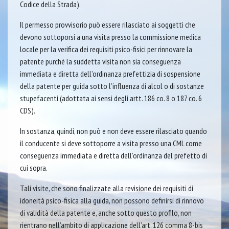
Codice della Strada).
Il permesso provvisorio può essere rilasciato ai soggetti che
devono sottoporsi a una visita presso la commissione medica
locale per la verifica dei requisiti psico-fisici per rinnovare la
patente purché la suddetta visita non sia conseguenza
immediata e diretta dell’ordinanza prefettizia di sospensione
della patente per guida sotto l’influenza di alcol o di sostanze
stupefacenti (adottata ai sensi degli artt. 186 co. 8 o 187 co. 6
CDS).
In sostanza, quindi, non può e non deve essere rilasciato quando
il conducente si deve sottoporre a visita presso una CML come
conseguenza immediata e diretta dell’ordinanza del prefetto di
cui sopra.
Tali visite, che sono finalizzate alla revisione dei requisiti di
idoneità psico-fisica alla guida, non possono definirsi di rinnovo
di validità della patente e, anche sotto questo profilo, non
rientrano nell’ambito di applicazione dell’art. 126 comma 8-bis