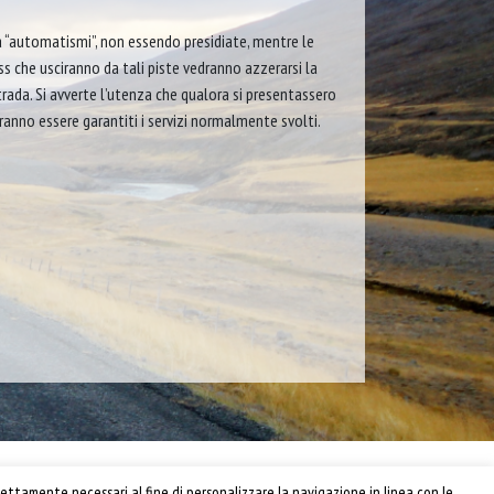
 “automatismi”, non essendo presidiate, mentre le
ss che usciranno da tali piste vedranno azzerarsi la
ada. Si avverte l’utenza che qualora si presentassero
anno essere garantiti i servizi normalmente svolti.
Privacy e Cookie Policy
ettamente necessari al fine di personalizzare la navigazione in linea con le