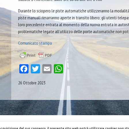
Durante lo sciopero le piste automatiche utilizzeranno la modalità
piste manuali rimarranno aperte in transito libero; gli utenti telepa
loro precedente entrata al momento della nuova entrata in autostr
problematiche legate all’utilizzo delle porte automatiche non potr
Comunicato stampa
Facebook
Twitter
Email
WhatsApp
26 Ottobre 2023
Confartigianato Trasporti
quisizione del suo consenso, il presente sito web potrà utilizzare cookies non str