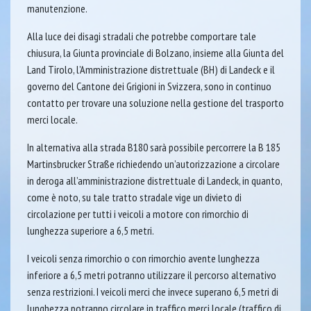
manutenzione.
Alla luce dei disagi stradali che potrebbe comportare tale
chiusura, la Giunta provinciale di Bolzano, insieme alla Giunta del
Land Tirolo, l’Amministrazione distrettuale (BH) di Landeck e il
governo del Cantone dei Grigioni in Svizzera, sono in continuo
contatto per trovare una soluzione nella gestione del trasporto
merci locale.
In alternativa alla strada B180 sarà possibile percorrere la B 185
Martinsbrucker Straße richiedendo un’autorizzazione a circolare
in deroga all’amministrazione distrettuale di Landeck, in quanto,
come è noto, su tale tratto stradale vige un divieto di
circolazione per tutti i veicoli a motore con rimorchio di
lunghezza superiore a 6,5 metri.
I veicoli senza rimorchio o con rimorchio avente lunghezza
inferiore a 6,5 metri potranno utilizzare il percorso alternativo
senza restrizioni. I veicoli merci che invece superano 6,5 metri di
lunghezza potranno circolare in traffico merci locale (traffico di