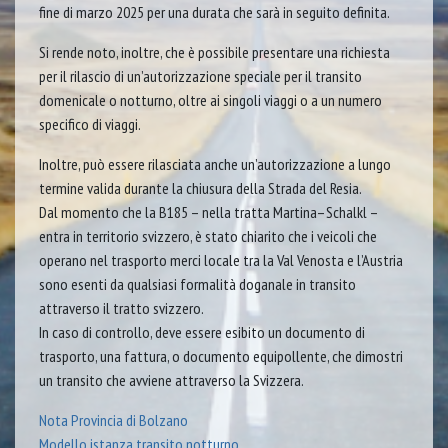
fine di marzo 2025 per una durata che sarà in seguito definita.
Si rende noto, inoltre, che è possibile presentare una richiesta
per il rilascio di un’autorizzazione speciale per il transito
domenicale o notturno, oltre ai singoli viaggi o a un numero
specifico di viaggi.
Inoltre, può essere rilasciata anche un’autorizzazione a lungo
termine valida durante la chiusura della Strada del Resia.
Dal momento che la B185 – nella tratta Martina–Schalkl –
entra in territorio svizzero, è stato chiarito che i veicoli che
operano nel trasporto merci locale tra la Val Venosta e l’Austria
sono esenti da qualsiasi formalità doganale in transito
attraverso il tratto svizzero.
In caso di controllo, deve essere esibito un documento di
trasporto, una fattura, o documento equipollente, che dimostri
un transito che avviene attraverso la Svizzera.
Nota Provincia di Bolzano
Modello istanza transito notturno