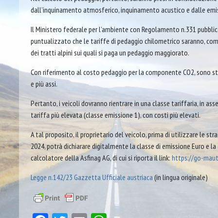
dall’inquinamento atmosferico, inquinamento acustico e dalle emiss
Il Ministero federale per l’ambiente con Regolamento n.331 pubblic
puntualizzato che le tariffe di pedaggio chilometrico saranno, co
dei tratti alpini sui quali si paga un pedaggio maggiorato.
Con riferimento al costo pedaggio per la componente CO2, sono stati st
e più assi.
Pertanto, i veicoli dovranno rientrare in una classe tariffaria, in a
tariffa più elevata (classe emissione 1), con costi più elevati.
A tal proposito, il proprietario del veicolo, prima di utilizzare le 
2024, potrà dichiarare digitalmente la classe di emissione Euro e la
calcolatore della Asfinag AG, di cui si riporta il link:
https://go-maut
Legge n.142/23 Gazzetta Ufficiale austriaca
(in lingua originale)