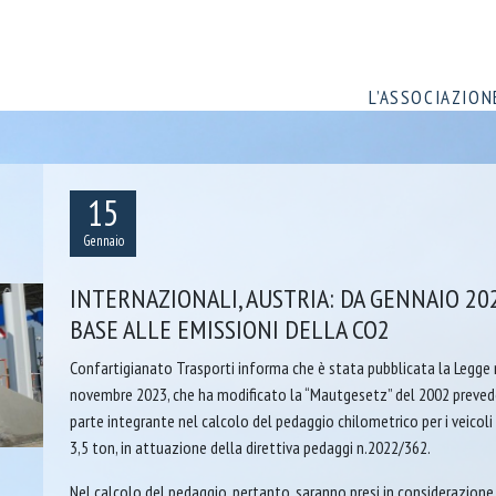
L’ASSOCIAZION
15
Gennaio
INTERNAZIONALI, AUSTRIA: DA GENNAIO 2
BASE ALLE EMISSIONI DELLA CO2
Confartigianato Trasporti informa che è stata pubblicata la Legge 
novembre 2023, che ha modificato la “Mautgesetz” del 2002 prevede
parte integrante nel calcolo del pedaggio chilometrico per i veicol
3,5 ton, in attuazione della direttiva pedaggi n.2022/362.
Nel calcolo del pedaggio, pertanto, saranno presi in considerazione i 