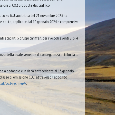
ioni di CO2 prodotte dal traffico.
ato su G.U. austriaca del 21 novembre 2023 ha
me detto, applicate dal 1° gennaio 2024 e comprensive
abiliti 5 gruppi tariffari, per i veicoli aventi 2, 3, 4
ssenza della quale verrebbe di conseguenza attribuita la
strade a pedaggio e in data antecedente al 1° gennaio
 classe di emissione CO2, attraverso l’apposito
.at/co2-rechner#/
.