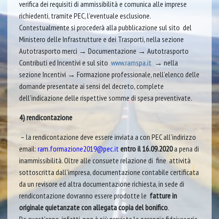
verifica dei requisiti di ammissibilità e comunica alle imprese
richiedenti, tramite PEC, l’eventuale esclusione.
Contestualmente si procederà alla pubblicazione sul sito del
Ministero delle Infrastrutture e dei Trasporti, nella sezione
Autotrasporto merci → Documentazione → Autotrasporto
Contributi ed Incentivi e sul sito
www.ramspa.it
→ nella
sezione Incentivi → Formazione professionale, nell’elenco delle
domande presentate ai sensi del decreto, complete
dell’indicazione delle rispettive somme di spesa preventivate.
4) rendicontazione
– la rendicontazione deve essere inviata a con PEC all’indirizzo
email:
ram.formazione2019@pec.it
entro il 16.09.2020
a pena di
inammissibilità. Oltre alle consuete relazione di fine attività
sottoscritta dall’impresa, documentazione contabile certificata
da un revisore ed altra documentazione richiesta, in sede di
rendicontazione dovranno essere prodotte le
fatture in
originale quietanzate con allegata copia del bonifico
.