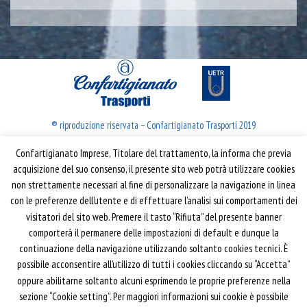
® riproduzione riservata – Confartigianato Trasporti 2019
Confartigianato Imprese, Titolare del trattamento, la informa che previa
Confartigianato Trasporti
acquisizione del suo consenso, il presente sito web potrà utilizzare cookies
non strettamente necessari al fine di personalizzare la navigazione in linea
Via S. Giovanni in Laterano, 152 | 00184 Roma
con le preferenze dell’utente e di effettuare l’analisi sui comportamenti dei
T: 06 70374.275
visitatori del sito web. Premere il tasto “Rifiuta” del presente banner
trasporti@confartigianato.it
comporterà il permanere delle impostazioni di default e dunque la
confartigianatotrasporti@pec.it
continuazione della navigazione utilizzando soltanto cookies tecnici. È
possibile acconsentire all’utilizzo di tutti i cookies cliccando su “Accetta”
oppure abilitarne soltanto alcuni esprimendo le proprie preferenze nella
Privacy e Cookie Policy
Informativa
sezione “Cookie setting”. Per maggiori informazioni sui cookie è possibile