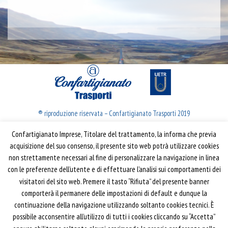
® riproduzione riservata – Confartigianato Trasporti 2019
Confartigianato Imprese, Titolare del trattamento, la informa che previa
Confartigianato Trasporti
acquisizione del suo consenso, il presente sito web potrà utilizzare cookies
non strettamente necessari al fine di personalizzare la navigazione in linea
Via S. Giovanni in Laterano, 152 | 00184 Roma
con le preferenze dell’utente e di effettuare l’analisi sui comportamenti dei
T: 06 70374.275
visitatori del sito web. Premere il tasto “Rifiuta” del presente banner
trasporti@confartigianato.it
comporterà il permanere delle impostazioni di default e dunque la
confartigianatotrasporti@pec.it
continuazione della navigazione utilizzando soltanto cookies tecnici. È
possibile acconsentire all’utilizzo di tutti i cookies cliccando su “Accetta”