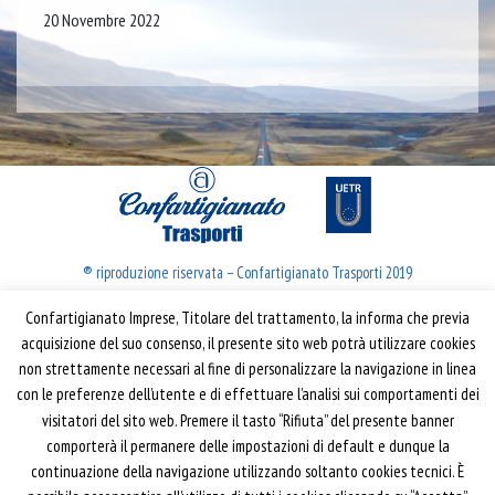
20 Novembre 2022
® riproduzione riservata – Confartigianato Trasporti 2019
Confartigianato Imprese, Titolare del trattamento, la informa che previa
Confartigianato Trasporti
acquisizione del suo consenso, il presente sito web potrà utilizzare cookies
non strettamente necessari al fine di personalizzare la navigazione in linea
Via S. Giovanni in Laterano, 152 | 00184 Roma
con le preferenze dell’utente e di effettuare l’analisi sui comportamenti dei
T: 06 70374.275
visitatori del sito web. Premere il tasto “Rifiuta” del presente banner
trasporti@confartigianato.it
comporterà il permanere delle impostazioni di default e dunque la
confartigianatotrasporti@pec.it
continuazione della navigazione utilizzando soltanto cookies tecnici. È