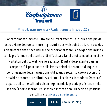
® riproduzione riservata – Confartigianato Trasporti 2019
Confartigianato Imprese, Titolare del trattamento, la informa che previa
Confartigianato Trasporti
acquisizione del suo consenso, il presente sito web potrà utilizzare cookies
non strettamente necessari al fine di personalizzare la navigazione in linea
Via S. Giovanni in Laterano, 152 | 00184 Roma
con le preferenze dell’utente e di effettuare l’analisi sui comportamenti dei
T: 06 70374.275
visitatori del sito web. Premere il tasto “Rifiuta” del presente banner
trasporti@confartigianato.it
comporterà il permanere delle impostazioni di default e dunque la
confartigianatotrasporti@pec.it
continuazione della navigazione utilizzando soltanto cookies tecnici. È
possibile acconsentire all’utilizzo di tutti i cookies cliccando su “Accetta”
oppure abilitarne soltanto alcuni esprimendo le proprie preferenze nella
Privacy e Cookie Policy
Informativa
sezione “Cookie setting”. Per maggiori informazioni sui cookie è possibile
Riferimenti
consultare la
privacy e cookie policy
Cookie setting
Powered by
Horace
Accetta tutti
Rifiuta