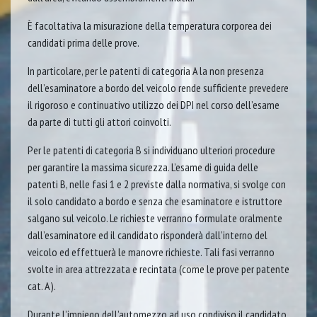
È facoltativa la misurazione della temperatura corporea dei
candidati prima delle prove.
In particolare, per le patenti di categoria A la non presenza
dell’esaminatore a bordo del veicolo rende sufficiente prevedere
il rigoroso e continuativo utilizzo dei DPI nel corso dell’esame
da parte di tutti gli attori coinvolti.
Per le patenti di categoria B si individuano ulteriori procedure
per garantire la massima sicurezza. L’esame di guida delle
patenti B, nelle fasi 1 e 2 previste dalla normativa, si svolge con
il solo candidato a bordo e senza che esaminatore e istruttore
salgano sul veicolo. Le richieste verranno formulate oralmente
dall’esaminatore ed il candidato risponderà dall’interno del
veicolo ed effettuerà le manovre richieste. Tali fasi verranno
svolte in area attrezzata e recintata (come le prove per patente
cat. A).
Durante l’impiego dell’automezzo ad uso condiviso il candidato,