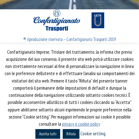
® riproduzione riservata – Confartigianato Trasporti 2019
Confartigianato Imprese, Titolare del trattamento, la informa che previa
Confartigianato Trasporti
acquisizione del suo consenso, il presente sito web potrà utilizzare cookies
non strettamente necessari al fine di personalizzare la navigazione in linea
Via S. Giovanni in Laterano, 152 | 00184 Roma
con le preferenze dell’utente e di effettuare l’analisi sui comportamenti dei
T: 06 70374.275
visitatori del sito web. Premere il tasto “Rifiuta” del presente banner
trasporti@confartigianato.it
comporterà il permanere delle impostazioni di default e dunque la
confartigianatotrasporti@pec.it
continuazione della navigazione utilizzando soltanto cookies tecnici. È
possibile acconsentire all’utilizzo di tutti i cookies cliccando su “Accetta”
oppure abilitarne soltanto alcuni esprimendo le proprie preferenze nella
Privacy e Cookie Policy
Informativa
sezione “Cookie setting”. Per maggiori informazioni sui cookie è possibile
Riferimenti
consultare la
privacy e cookie policy
Cookie setting
Powered by
Horace
Accetta tutti
Rifiuta