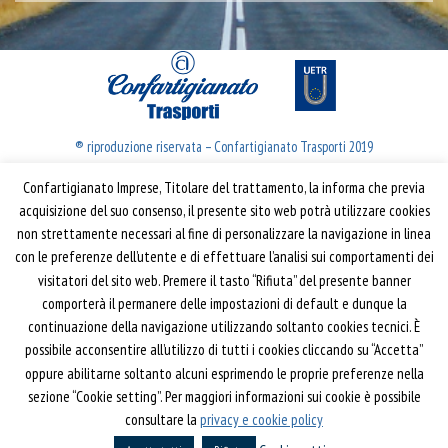
® riproduzione riservata – Confartigianato Trasporti 2019
Confartigianato Imprese, Titolare del trattamento, la informa che previa
Confartigianato Trasporti
acquisizione del suo consenso, il presente sito web potrà utilizzare cookies
non strettamente necessari al fine di personalizzare la navigazione in linea
Via S. Giovanni in Laterano, 152 | 00184 Roma
con le preferenze dell’utente e di effettuare l’analisi sui comportamenti dei
T: 06 70374.275
visitatori del sito web. Premere il tasto “Rifiuta” del presente banner
trasporti@confartigianato.it
comporterà il permanere delle impostazioni di default e dunque la
confartigianatotrasporti@pec.it
continuazione della navigazione utilizzando soltanto cookies tecnici. È
possibile acconsentire all’utilizzo di tutti i cookies cliccando su “Accetta”
oppure abilitarne soltanto alcuni esprimendo le proprie preferenze nella
Privacy e Cookie Policy
Informativa
sezione “Cookie setting”. Per maggiori informazioni sui cookie è possibile
Riferimenti
consultare la
privacy e cookie policy