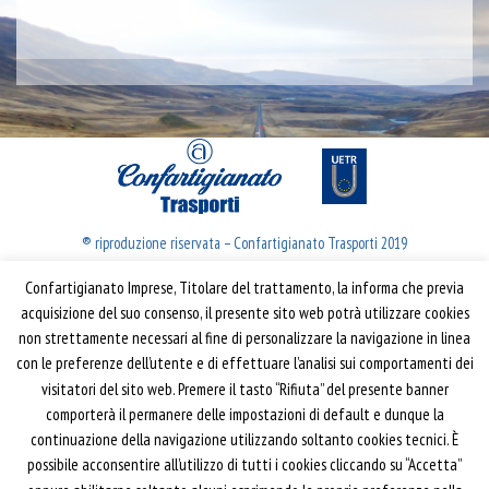
® riproduzione riservata – Confartigianato Trasporti 2019
Confartigianato Imprese, Titolare del trattamento, la informa che previa
Confartigianato Trasporti
acquisizione del suo consenso, il presente sito web potrà utilizzare cookies
non strettamente necessari al fine di personalizzare la navigazione in linea
Via S. Giovanni in Laterano, 152 | 00184 Roma
con le preferenze dell’utente e di effettuare l’analisi sui comportamenti dei
T: 06 70374.275
visitatori del sito web. Premere il tasto “Rifiuta” del presente banner
trasporti@confartigianato.it
comporterà il permanere delle impostazioni di default e dunque la
confartigianatotrasporti@pec.it
continuazione della navigazione utilizzando soltanto cookies tecnici. È
possibile acconsentire all’utilizzo di tutti i cookies cliccando su “Accetta”