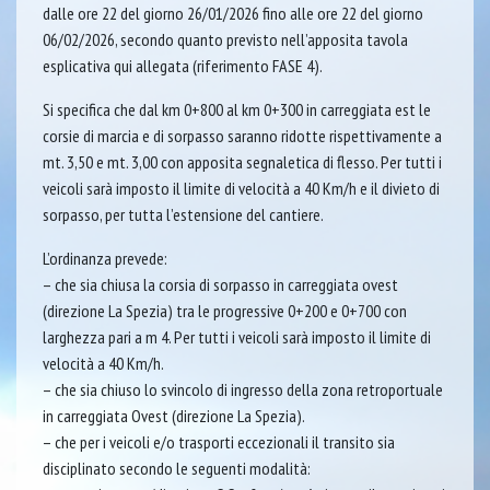
dalle ore 22 del giorno 26/01/2026 fino alle ore 22 del giorno
06/02/2026, secondo quanto previsto nell’apposita tavola
esplicativa qui allegata (riferimento FASE 4).
Si specifica che dal km 0+800 al km 0+300 in carreggiata est le
corsie di marcia e di sorpasso saranno ridotte rispettivamente a
mt. 3,50 e mt. 3,00 con apposita segnaletica di flesso. Per tutti i
veicoli sarà imposto il limite di velocità a 40 Km/h e il divieto di
sorpasso, per tutta l’estensione del cantiere.
L’ordinanza prevede:
– che sia chiusa la corsia di sorpasso in carreggiata ovest
(direzione La Spezia) tra le progressive 0+200 e 0+700 con
larghezza pari a m 4. Per tutti i veicoli sarà imposto il limite di
velocità a 40 Km/h.
– che sia chiuso lo svincolo di ingresso della zona retroportuale
in carreggiata Ovest (direzione La Spezia).
– che per i veicoli e/o trasporti eccezionali il transito sia
disciplinato secondo le seguenti modalità: