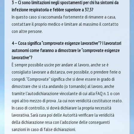
3 – Ci sono limitazioni negli spostamenti per chi ha sintomi da
infezione respiratoria e febbre superiore a 37,5?
In questo caso si raccomanda fortemente di rimanere a casa,
contattare il proprio medico e limitare al massimo il contatto
con altre persone.
4 – Cosa significa “comprovate esigenze lavorative”? I lavoratori
autonomi come faranno a dimostrare le “comprovate esigenze
lavorative”?
È sempre possibile uscire per andare al lavoro, anche se è
consigliato lavorare a distanza, ove possibile, o prendere ferie o
congedi. “Comprovate” significa che si deve essere in grado di
dimostrare che si sta andando (o tornando) al lavoro, anche
tramite l’autodichiarazione vincolante di cui alla FAQ n. 1 o con
ogni altro mezzo di prova , la cui non veridicità costituisce reato.
In caso di controllo, si dovrà dichiarare la propria necessità
lavorativa. Sarà cura poi delle Autorità verificare la veridicità
della dichiarazione resa con l’adozione delle conseguenti
sanzioni in caso di false dichiarazioni.