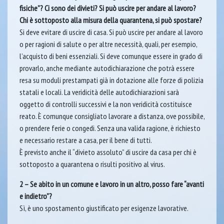
fisiche”? Ci sono dei divieti? Si può uscire per andare al lavoro?
Chi è sottoposto alla misura della quarantena, si può spostare?
Si deve evitare di uscire di casa. Si può uscire per andare al lavoro
o per ragioni di salute o per altre necessità, quali, per esempio,
l’acquisto di beni essenziali. Si deve comunque essere in grado di
provarlo, anche mediante autodichiarazione che potrà essere
resa su moduli prestampati già in dotazione alle forze di polizia
statali e locali. La veridicità delle autodichiarazioni sarà
oggetto di controlli successivi e la non veridicità costituisce
reato. È comunque consigliato lavorare a distanza, ove possibile,
o prendere ferie o congedi. Senza una valida ragione, è richiesto
e necessario restare a casa, per il bene di tutti.
È previsto anche il “divieto assoluto” di uscire da casa per chi è
sottoposto a quarantena o risulti positivo al virus.
2 – Se abito in un comune e lavoro in un altro, posso fare “avanti
e indietro”?
Sì, è uno spostamento giustificato per esigenze lavorative.