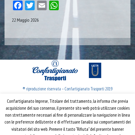
Facebook
Twitter
Email
WhatsApp
22 Maggio 2026
® riproduzione riservata – Confartigianato Trasporti 2019
Confartigianato Imprese, Titolare del trattamento, la informa che previa
Confartigianato Trasporti
acquisizione del suo consenso, il presente sito web potrà utilizzare cookies
non strettamente necessari al fine di personalizzare la navigazione in linea
Via S. Giovanni in Laterano, 152 | 00184 Roma
con le preferenze dell’utente e di effettuare l’analisi sui comportamenti dei
T: 06 70374.275
visitatori del sito web. Premere il tasto “Rifiuta” del presente banner
trasporti@confartigianato.it