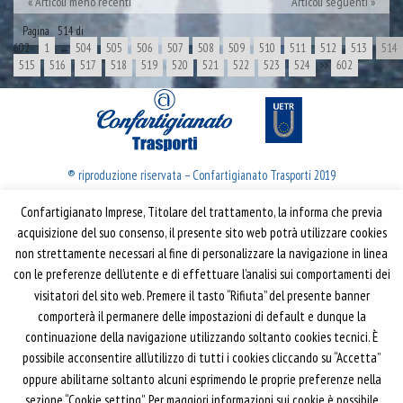
Articoli meno recenti
Articoli seguenti
Pagina 514 di
602
1
←
504
505
506
507
508
509
510
511
512
513
514
515
516
517
518
519
520
521
522
523
524
>>
602
® riproduzione riservata – Confartigianato Trasporti 2019
Confartigianato Imprese, Titolare del trattamento, la informa che previa
Confartigianato Trasporti
acquisizione del suo consenso, il presente sito web potrà utilizzare cookies
non strettamente necessari al fine di personalizzare la navigazione in linea
Via S. Giovanni in Laterano, 152 | 00184 Roma
con le preferenze dell’utente e di effettuare l’analisi sui comportamenti dei
T: 06 70374.275
visitatori del sito web. Premere il tasto “Rifiuta” del presente banner
trasporti@confartigianato.it
comporterà il permanere delle impostazioni di default e dunque la
confartigianatotrasporti@pec.it
continuazione della navigazione utilizzando soltanto cookies tecnici. È
possibile acconsentire all’utilizzo di tutti i cookies cliccando su “Accetta”
oppure abilitarne soltanto alcuni esprimendo le proprie preferenze nella
Privacy e Cookie Policy
Informativa
sezione “Cookie setting”. Per maggiori informazioni sui cookie è possibile