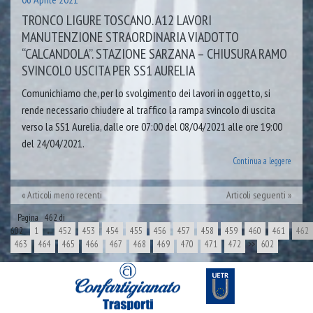
TRONCO LIGURE TOSCANO. A12 LAVORI
MANUTENZIONE STRAORDINARIA VIADOTTO
“CALCANDOLA”. STAZIONE SARZANA – CHIUSURA RAMO
SVINCOLO USCITA PER SS1 AURELIA
Comunichiamo che, per lo svolgimento dei lavori in oggetto, si
rende necessario chiudere al traffico la rampa svincolo di uscita
verso la SS1 Aurelia, dalle ore 07:00 del 08/04/2021 alle ore 19:00
del 24/04/2021.
Continua a leggere
Articoli meno recenti
Articoli seguenti
Pagina 462 di
602
1
←
452
453
454
455
456
457
458
459
460
461
462
463
464
465
466
467
468
469
470
471
472
>>
602