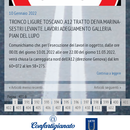
10 Gennaio 2022
TRONCO LIGURE TOSCANO. A12 TRATTO DEIVA MARINA-
SESTRI LEVANTE. LAVORI ADEGUAMENTO GALLERIA
PIAN DEL LUPO
Comunichiamo che, per l’esecuzione dei lavori in oggetto, dalle ore
00.01 del giorno 10.01.2022 alle ore 22.00 del giorno 11.03.2022,
verrà chiusa la carreggiata nord dell’A12 (direzione Genova) dal km
60+072 al km 58+275.
Continua a leggere
Articoli meno recenti
Articoli seguenti
Pagina 401 di
602
1
←
391
392
393
394
395
396
397
398
399
400
401
402
403
404
405
406
407
408
409
410
411
>>
602