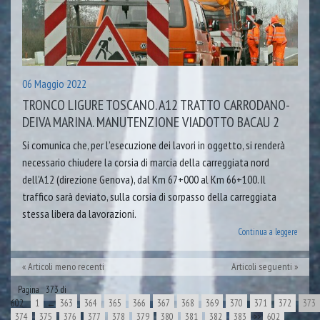
06 Maggio 2022
TRONCO LIGURE TOSCANO. A12 TRATTO CARRODANO-
DEIVA MARINA. MANUTENZIONE VIADOTTO BACAU 2
Si comunica che, per l’esecuzione dei lavori in oggetto, si renderà
necessario chiudere la corsia di marcia della carreggiata nord
dell’A12 (direzione Genova), dal Km 67+000 al Km 66+100. Il
traffico sarà deviato, sulla corsia di sorpasso della carreggiata
stessa libera da lavorazioni.
Continua a leggere
Articoli meno recenti
Articoli seguenti
Pagina 373 di
602
1
←
363
364
365
366
367
368
369
370
371
372
373
374
375
376
377
378
379
380
381
382
383
>>
602