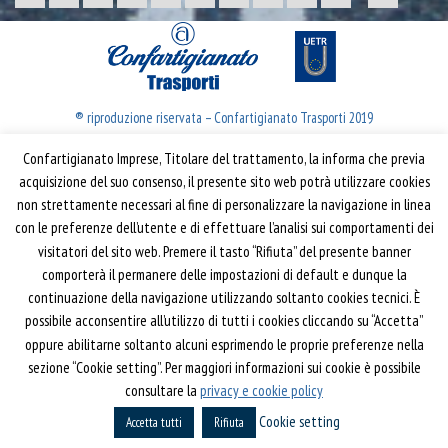
® riproduzione riservata – Confartigianato Trasporti 2019
Confartigianato Imprese, Titolare del trattamento, la informa che previa
Confartigianato Trasporti
acquisizione del suo consenso, il presente sito web potrà utilizzare cookies
non strettamente necessari al fine di personalizzare la navigazione in linea
Via S. Giovanni in Laterano, 152 | 00184 Roma
con le preferenze dell’utente e di effettuare l’analisi sui comportamenti dei
T: 06 70374.275
visitatori del sito web. Premere il tasto “Rifiuta” del presente banner
trasporti@confartigianato.it
comporterà il permanere delle impostazioni di default e dunque la
confartigianatotrasporti@pec.it
continuazione della navigazione utilizzando soltanto cookies tecnici. È
possibile acconsentire all’utilizzo di tutti i cookies cliccando su “Accetta”
oppure abilitarne soltanto alcuni esprimendo le proprie preferenze nella
Privacy e Cookie Policy
Informativa
sezione “Cookie setting”. Per maggiori informazioni sui cookie è possibile
Riferimenti
consultare la
privacy e cookie policy
Cookie setting
Powered by
Horace
Accetta tutti
Rifiuta